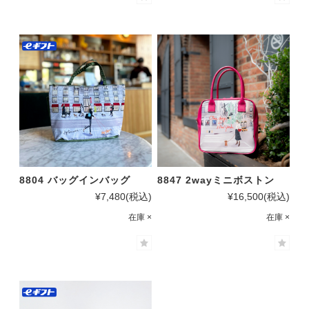
8804 バッグインバッグ
8847 2wayミニボストン
¥7,480
(税込)
¥16,500
(税込)
在庫 ×
在庫 ×