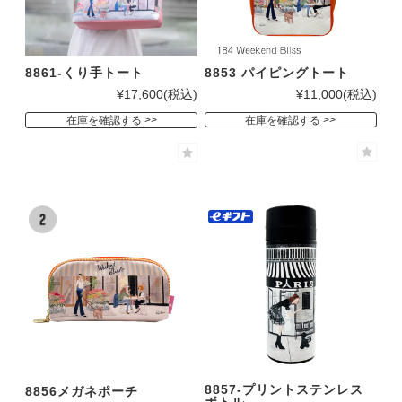
8853 パイピングトート
8861-くり手トート
¥11,000
(税込)
¥17,600
(税込)
在庫を確認する
在庫を確認する
8857-プリントステンレス
8856メガネポーチ
ボトル