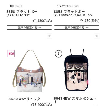
8858 フラットポー
8858 フラットポー
チ/181Florist
チ/184Weekend Bliss
¥4,180
(税込)
¥4,180
(税込)
在庫を確認する
在庫を確認する
8843NEW スマホポシェッ
8867 3WAYリュック
ト
¥15,400
(税込)