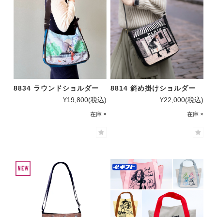
8834 ラウンドショルダー
8814 斜め掛けショルダー
¥19,800
(税込)
¥22,000
(税込)
在庫 ×
在庫 ×