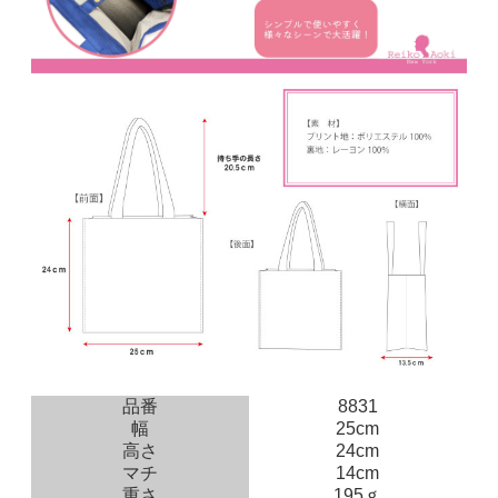
品番
8831
幅
25cm
高さ
24cm
マチ
14cm
重さ
195ｇ