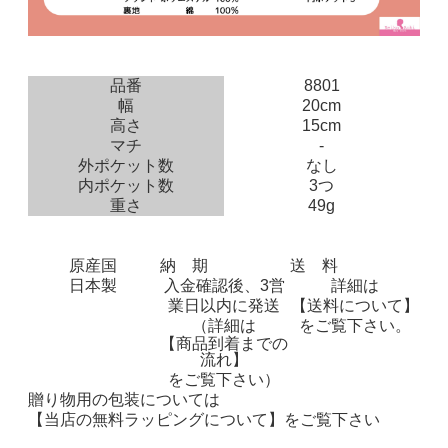
品番
8801
幅
20cm
高さ
15cm
マチ
-
外ポケット数
なし
内ポケット数
3つ
重さ
49g
原産国
納 期
送 料
日本製
入金確認後、3営
詳細は
業日以内に発送
【送料について】
（詳細は
をご覧下さい。
【商品到着までの
流れ】
をご覧下さい）
贈り物用の包装については
【当店の無料ラッピングについて】
をご覧下さい