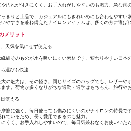
水や汚れが付きにくく、お手入れがしやすいのも魅力。急な雨
すっきりと上品で、カジュアルにもきれいめにも合わせやすい
扱いやすさを兼ね備えたナイロンアイテムは、多くの方に選ば
のメリット
く、天気を気にせず使える
は繊維そのものが水を吸いにくい素材です。変わりやすい日本
持ち運びも快適
最大の魅力は、その軽さ。同じサイズのバッグでも、レザーや
します。荷物が多くなりがちな通勤・通学はもちろん、旅行や
毎日使える
や摩擦に強く、毎日使っても傷みにくいのがナイロンの特長で
優れているため、長く愛用できるのも魅力。
きにくく、お手入れしやすいので、毎日気兼ねなくお使いいた