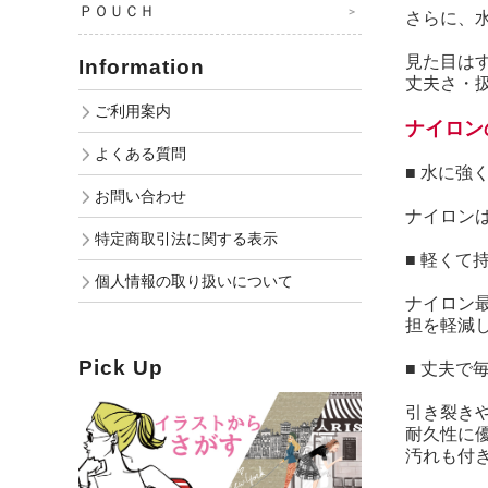
ＰＯＵＣＨ
さらに、
見た目は
Information
丈夫さ・
ご利用案内
ナイロン
よくある質問
■ 水に強
お問い合わせ
ナイロン
特定商取引法に関する表示
■ 軽くて
個人情報の取り扱いについて
ナイロン
担を軽減
Pick Up
■ 丈夫で
引き裂き
耐久性に
汚れも付