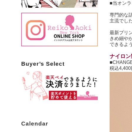
■当オン
専門的な
主流でし
最新プリ
きめ細や
できるよ
ナイロン
■CHAN
Buyer’s Select
税込4,40