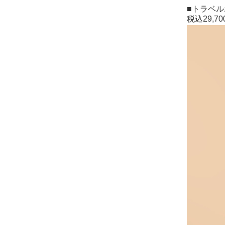
■トラベ
税込29,70