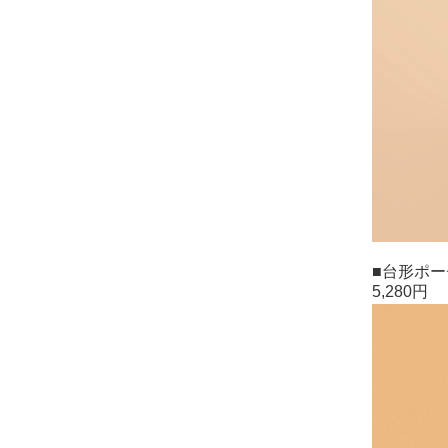
■台形ポー
5,280円