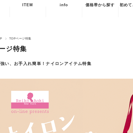
ITEM
info
価格帯から探す
初めて
BAG
当店からのお知
￥20,000～
ご
らせ
POUCH
￥19,999～
よく
OP
TOPページ特集
配送について
￥15,000
ACCESSORY
お問
ページ特集
RAポイントに
￥14,999～
ついて
￥10,000
特定
関
に強い、お手入れ簡単！ナイロンアイテム特集
REIKOAOKIを
￥9,999～
はじめて知った
￥5,000
個人
方へ
扱い
～￥4,999
海外
スを
文