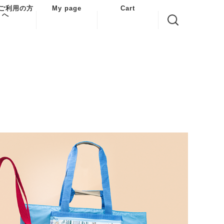
ご利用の方
My page
Cart
へ
利用案内
ある質問
い合わせ
商取引法に
する表示
情報の取り
について
転送サービ
利用した注
について