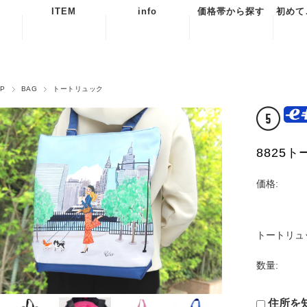
ITEM
info
価格帯から探す
初めて
BAG
当店からのお知
￥20,000〜
ご
らせ
POUCH
￥19,999〜
よく
OP
BAG
トートリュック
配送について
￥15,000
ACCESSORY
お問
RAポイントに
￥14,999〜
ついて
￥10,000
特定
関
REIKOAOKIを
￥9,999〜
8825
はじめて知った
￥5,000
個人
方へ
扱い
〜￥4,999
価格:
海外
スを
文
トートリュ
数量:
住所を