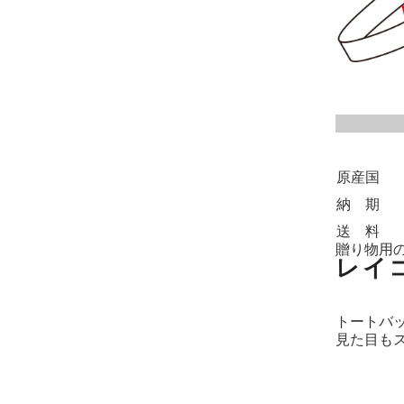
原産国
納 期
送 料
贈り物用
レイ
トートバ
見た目もス