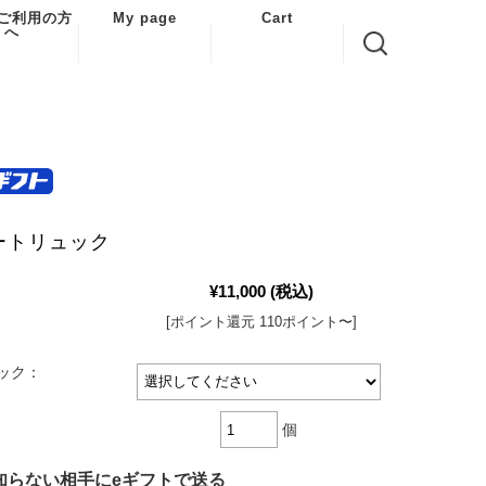
ご利用の方
My page
Cart
へ
利用案内
ある質問
い合わせ
商取引法に
する表示
トートリュック
情報の取り
について
¥11,000
(税込)
転送サービ
利用した注
[ポイント還元 110ポイント〜]
について
ック：
個
知らない相手にeギフトで送る