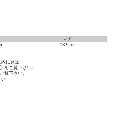
さ
マチ
m
13.5cm
以内に発送
】
をご覧下さい）
ご覧下さい。
さい