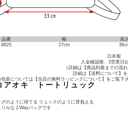
品番
幅
高
8825
27cm
36c
日本製
入金確認後、3営業日
（詳細は
【商品到着までの流れ
詳細は
【送料について】
を
の包装については
【当店の無料ラッピングについて】
をご覧下
コアオキ トートリュック
ッグのように持てる リュックのように背負える
リルな２Wayバッグです