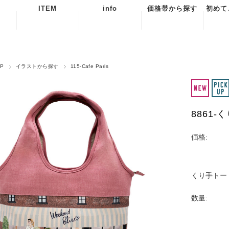
ITEM
info
価格帯から探す
初めて
BAG
当店からのお知
￥20,000〜
ご
らせ
POUCH
￥19,999〜
よく
OP
イラストから探す
115-Cafe Paris
配送について
￥15,000
ACCESSORY
お問
RAポイントに
￥14,999〜
ついて
￥10,000
特定
関
REIKOAOKIを
￥9,999〜
8861
はじめて知った
￥5,000
個人
方へ
扱い
〜￥4,999
価格:
海外
スを
文
くり手トー
数量: