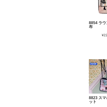
8854 ラ
布
¥2
8823 ス
ット