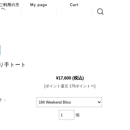
ご利用の方
My page
Cart
へ
利用案内
ある質問
い合わせ
商取引法に
する表示
-くり手トート
情報の取り
について
¥17,600
(税込)
転送サービ
利用した注
[ポイント還元 176ポイント〜]
について
ト：
個