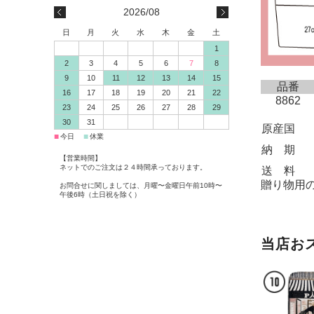
2026/08
日
月
火
水
木
金
土
1
2
3
4
5
6
7
8
9
10
11
12
13
14
15
品番
16
17
18
19
20
21
22
8862
23
24
25
26
27
28
29
30
31
原産国
■
■
今日
休業
納 期
【営業時間】
ネットでのご注文は２４時間承っております。
送 料
贈り物用
お問合せに関しましては、月曜〜金曜日午前10時〜
午後6時（土日祝を除く）
当店お